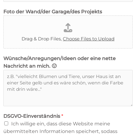
h
Foto der Wand/der Garage/des Projekts
m
e
n
s
Drag & Drop Files,
Choose Files to Upload
n
a
Wünsche/Anregungen/Ideen oder eine nette
m
Nachricht an mich. 🙂
e
)
i
s
t
a
n
DSGVO-Einverständnis
*
Ich willige ein, dass diese Website meine
übermittelten Informationen speichert, sodass