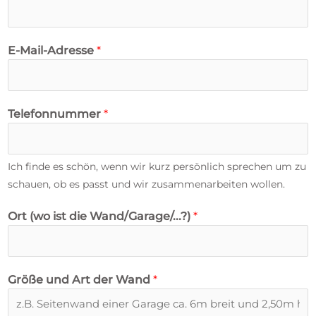
E-Mail-Adresse
*
Telefonnummer
*
Ich finde es schön, wenn wir kurz persönlich sprechen um zu
schauen, ob es passt und wir zusammenarbeiten wollen.
U
Ort (wo ist die Wand/Garage/...?)
*
n
t
e
Größe und Art der Wand
*
r
n
e